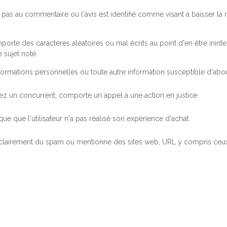
pas au commentaire ou l'avis est identifié comme visant à baisser l
orte des caractères aléatoires ou mal écrits au point d'en être inintel
 sujet noté.
ormations personnelles ou toute autre information susceptible d'abouti
 chez un concurrent, comporte un appel à une action en justice.
ue que l'utilisateur n'a pas réalisé son expérience d'achat.
 clairement du spam ou mentionne des sites web, URL y compris ceux