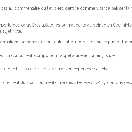
pas au commentaire ou l'avis est identifié comme visant à baisser l
orte des caractères aléatoires ou mal écrits au point d'en être inintel
 sujet noté.
ormations personnelles ou toute autre information susceptible d'abouti
 chez un concurrent, comporte un appel à une action en justice.
ue que l'utilisateur n'a pas réalisé son expérience d'achat.
 clairement du spam ou mentionne des sites web, URL y compris ceux