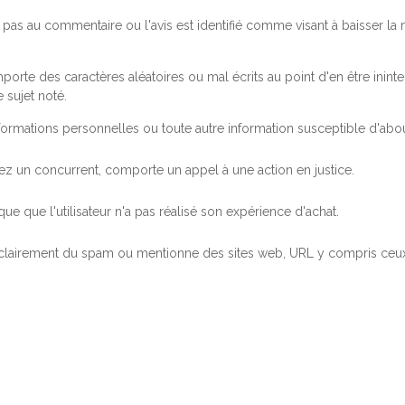
pas au commentaire ou l'avis est identifié comme visant à baisser l
orte des caractères aléatoires ou mal écrits au point d'en être inintel
 sujet noté.
ormations personnelles ou toute autre information susceptible d'abouti
 chez un concurrent, comporte un appel à une action en justice.
ue que l'utilisateur n'a pas réalisé son expérience d'achat.
 clairement du spam ou mentionne des sites web, URL y compris ceux