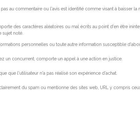
pas au commentaire ou l'avis est identifié comme visant à baisser l
orte des caractères aléatoires ou mal écrits au point d'en être inintel
 sujet noté.
ormations personnelles ou toute autre information susceptible d'abouti
 chez un concurrent, comporte un appel à une action en justice.
ue que l'utilisateur n'a pas réalisé son expérience d'achat.
 clairement du spam ou mentionne des sites web, URL y compris ceux