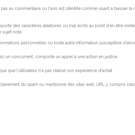
pas au commentaire ou l'avis est identifié comme visant à baisser l
orte des caractères aléatoires ou mal écrits au point d'en être inintel
 sujet noté.
ormations personnelles ou toute autre information susceptible d'abouti
 chez un concurrent, comporte un appel à une action en justice.
ue que l'utilisateur n'a pas réalisé son expérience d'achat.
 clairement du spam ou mentionne des sites web, URL y compris ceux