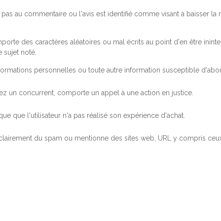
pas au commentaire ou l'avis est identifié comme visant à baisser l
orte des caractères aléatoires ou mal écrits au point d'en être inintel
 sujet noté.
ormations personnelles ou toute autre information susceptible d'abouti
 chez un concurrent, comporte un appel à une action en justice.
ue que l'utilisateur n'a pas réalisé son expérience d'achat.
 clairement du spam ou mentionne des sites web, URL y compris ceux