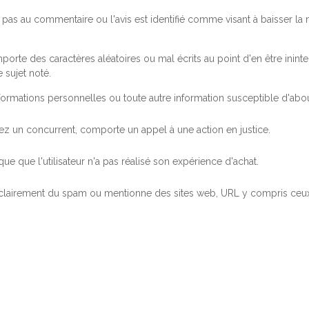
pas au commentaire ou l'avis est identifié comme visant à baisser l
orte des caractères aléatoires ou mal écrits au point d'en être inintel
 sujet noté.
ormations personnelles ou toute autre information susceptible d'abouti
 chez un concurrent, comporte un appel à une action en justice.
ue que l'utilisateur n'a pas réalisé son expérience d'achat.
 clairement du spam ou mentionne des sites web, URL y compris ceux