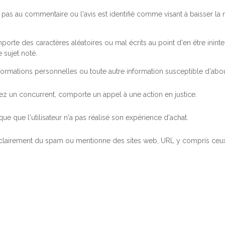
pas au commentaire ou l'avis est identifié comme visant à baisser l
orte des caractères aléatoires ou mal écrits au point d'en être inintel
 sujet noté.
ormations personnelles ou toute autre information susceptible d'abouti
 chez un concurrent, comporte un appel à une action en justice.
ue que l'utilisateur n'a pas réalisé son expérience d'achat.
 clairement du spam ou mentionne des sites web, URL y compris ceux