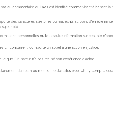
pas au commentaire ou l'avis est identifié comme visant à baisser l
orte des caractères aléatoires ou mal écrits au point d'en être inintel
 sujet noté.
ormations personnelles ou toute autre information susceptible d'abouti
 chez un concurrent, comporte un appel à une action en justice.
ue que l'utilisateur n'a pas réalisé son expérience d'achat.
 clairement du spam ou mentionne des sites web, URL y compris ceux