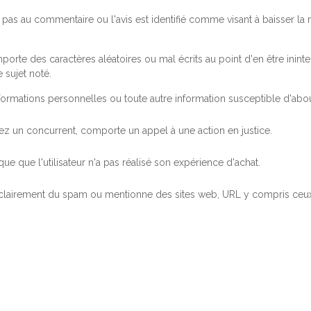
pas au commentaire ou l'avis est identifié comme visant à baisser l
orte des caractères aléatoires ou mal écrits au point d'en être inintel
 sujet noté.
ormations personnelles ou toute autre information susceptible d'abouti
 chez un concurrent, comporte un appel à une action en justice.
ue que l'utilisateur n'a pas réalisé son expérience d'achat.
 clairement du spam ou mentionne des sites web, URL y compris ceux