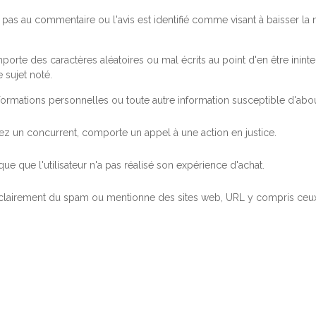
pas au commentaire ou l'avis est identifié comme visant à baisser l
orte des caractères aléatoires ou mal écrits au point d'en être inintel
 sujet noté.
ormations personnelles ou toute autre information susceptible d'abouti
 chez un concurrent, comporte un appel à une action en justice.
ue que l'utilisateur n'a pas réalisé son expérience d'achat.
 clairement du spam ou mentionne des sites web, URL y compris ceux