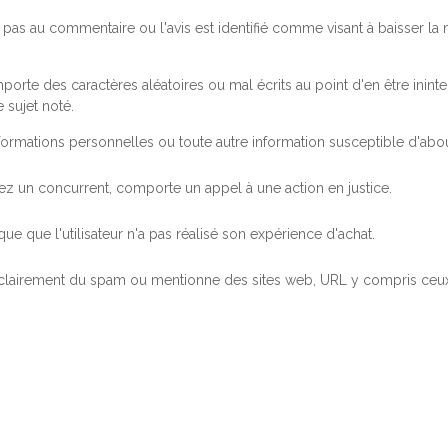
pas au commentaire ou l'avis est identifié comme visant à baisser l
orte des caractères aléatoires ou mal écrits au point d'en être inintel
 sujet noté.
ormations personnelles ou toute autre information susceptible d'abouti
 chez un concurrent, comporte un appel à une action en justice.
ue que l'utilisateur n'a pas réalisé son expérience d'achat.
 clairement du spam ou mentionne des sites web, URL y compris ceux