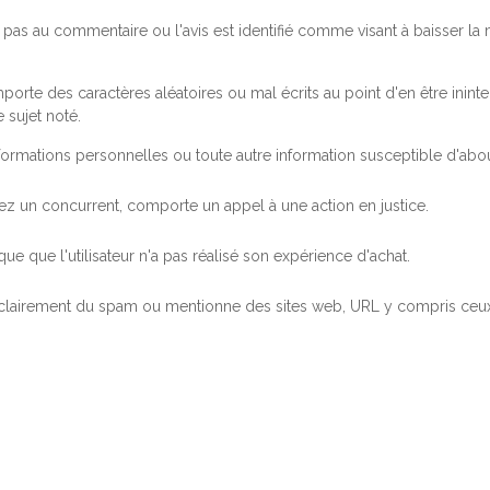
pas au commentaire ou l'avis est identifié comme visant à baisser l
orte des caractères aléatoires ou mal écrits au point d'en être inintel
 sujet noté.
ormations personnelles ou toute autre information susceptible d'abouti
 chez un concurrent, comporte un appel à une action en justice.
ue que l'utilisateur n'a pas réalisé son expérience d'achat.
 clairement du spam ou mentionne des sites web, URL y compris ceux