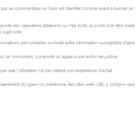
pas au commentaire ou l'avis est identifié comme visant à baisser l
orte des caractères aléatoires ou mal écrits au point d'en être inintel
 sujet noté.
ormations personnelles ou toute autre information susceptible d'abouti
 chez un concurrent, comporte un appel à une action en justice.
ue que l'utilisateur n'a pas réalisé son expérience d'achat.
 clairement du spam ou mentionne des sites web, URL y compris ceux