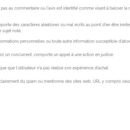
pas au commentaire ou l'avis est identifié comme visant à baisser l
orte des caractères aléatoires ou mal écrits au point d'en être inintel
 sujet noté.
ormations personnelles ou toute autre information susceptible d'abouti
 chez un concurrent, comporte un appel à une action en justice.
ue que l'utilisateur n'a pas réalisé son expérience d'achat.
 clairement du spam ou mentionne des sites web, URL y compris ceux