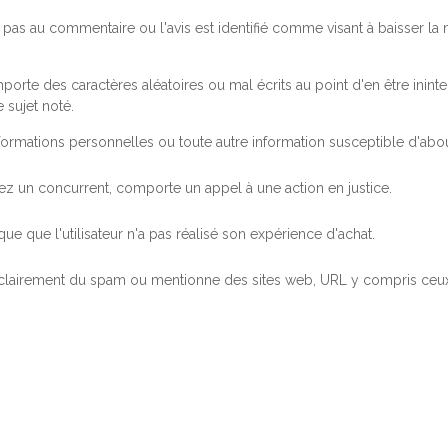
pas au commentaire ou l'avis est identifié comme visant à baisser l
orte des caractères aléatoires ou mal écrits au point d'en être inintel
 sujet noté.
ormations personnelles ou toute autre information susceptible d'abouti
 chez un concurrent, comporte un appel à une action en justice.
ue que l'utilisateur n'a pas réalisé son expérience d'achat.
 clairement du spam ou mentionne des sites web, URL y compris ceux