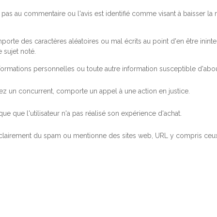
pas au commentaire ou l'avis est identifié comme visant à baisser l
orte des caractères aléatoires ou mal écrits au point d'en être inintel
 sujet noté.
ormations personnelles ou toute autre information susceptible d'abouti
 chez un concurrent, comporte un appel à une action en justice.
ue que l'utilisateur n'a pas réalisé son expérience d'achat.
 clairement du spam ou mentionne des sites web, URL y compris ceux