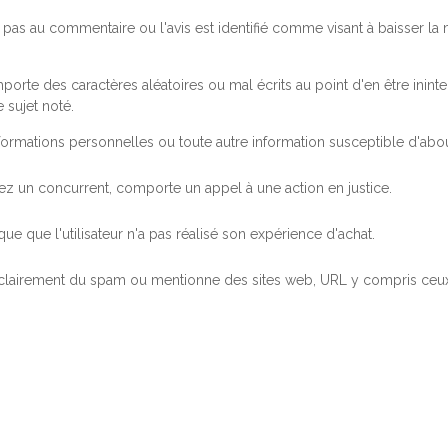
pas au commentaire ou l'avis est identifié comme visant à baisser l
orte des caractères aléatoires ou mal écrits au point d'en être inintel
 sujet noté.
ormations personnelles ou toute autre information susceptible d'abouti
 chez un concurrent, comporte un appel à une action en justice.
ue que l'utilisateur n'a pas réalisé son expérience d'achat.
 clairement du spam ou mentionne des sites web, URL y compris ceux