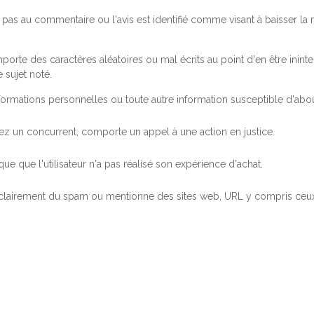
pas au commentaire ou l'avis est identifié comme visant à baisser l
orte des caractères aléatoires ou mal écrits au point d'en être inintel
 sujet noté.
ormations personnelles ou toute autre information susceptible d'abouti
 chez un concurrent, comporte un appel à une action en justice.
ue que l'utilisateur n'a pas réalisé son expérience d'achat.
 clairement du spam ou mentionne des sites web, URL y compris ceux