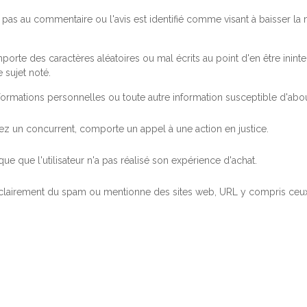
pas au commentaire ou l'avis est identifié comme visant à baisser l
orte des caractères aléatoires ou mal écrits au point d'en être inintel
 sujet noté.
ormations personnelles ou toute autre information susceptible d'abouti
 chez un concurrent, comporte un appel à une action en justice.
ue que l'utilisateur n'a pas réalisé son expérience d'achat.
 clairement du spam ou mentionne des sites web, URL y compris ceux