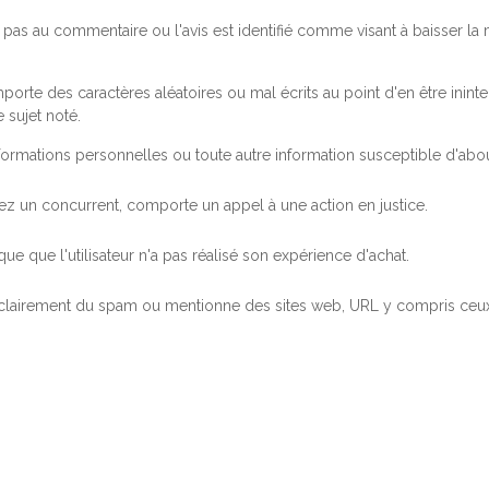
pas au commentaire ou l'avis est identifié comme visant à baisser l
orte des caractères aléatoires ou mal écrits au point d'en être inintel
 sujet noté.
ormations personnelles ou toute autre information susceptible d'abouti
 chez un concurrent, comporte un appel à une action en justice.
ue que l'utilisateur n'a pas réalisé son expérience d'achat.
 clairement du spam ou mentionne des sites web, URL y compris ceux