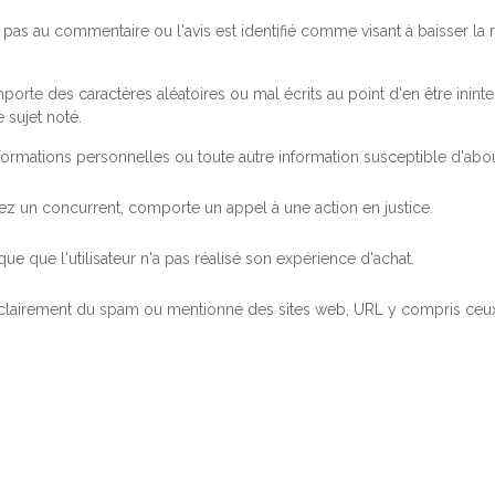
pas au commentaire ou l'avis est identifié comme visant à baisser l
orte des caractères aléatoires ou mal écrits au point d'en être inintel
 sujet noté.
ormations personnelles ou toute autre information susceptible d'abouti
 chez un concurrent, comporte un appel à une action en justice.
ue que l'utilisateur n'a pas réalisé son expérience d'achat.
 clairement du spam ou mentionne des sites web, URL y compris ceux