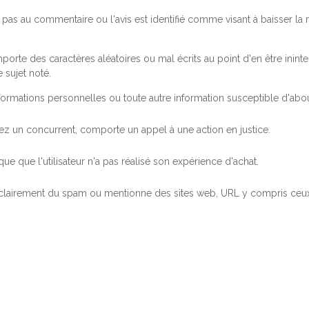
pas au commentaire ou l'avis est identifié comme visant à baisser l
orte des caractères aléatoires ou mal écrits au point d'en être inintel
 sujet noté.
ormations personnelles ou toute autre information susceptible d'abouti
 chez un concurrent, comporte un appel à une action en justice.
ue que l'utilisateur n'a pas réalisé son expérience d'achat.
 clairement du spam ou mentionne des sites web, URL y compris ceux