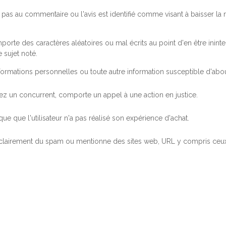
pas au commentaire ou l'avis est identifié comme visant à baisser l
orte des caractères aléatoires ou mal écrits au point d'en être inintel
 sujet noté.
ormations personnelles ou toute autre information susceptible d'abouti
 chez un concurrent, comporte un appel à une action en justice.
ue que l'utilisateur n'a pas réalisé son expérience d'achat.
 clairement du spam ou mentionne des sites web, URL y compris ceux