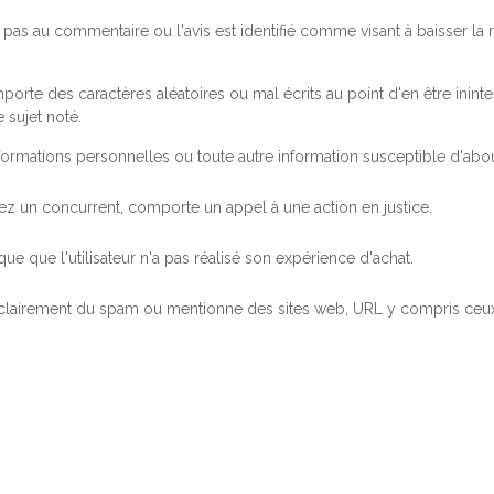
pas au commentaire ou l'avis est identifié comme visant à baisser l
orte des caractères aléatoires ou mal écrits au point d'en être inintel
 sujet noté.
ormations personnelles ou toute autre information susceptible d'abouti
 chez un concurrent, comporte un appel à une action en justice.
ue que l'utilisateur n'a pas réalisé son expérience d'achat.
 clairement du spam ou mentionne des sites web, URL y compris ceux