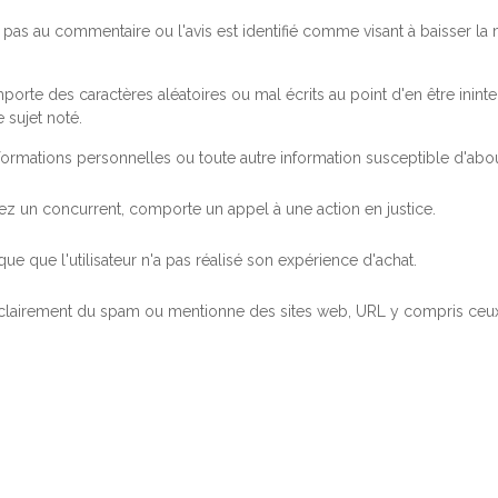
pas au commentaire ou l'avis est identifié comme visant à baisser l
orte des caractères aléatoires ou mal écrits au point d'en être inintel
 sujet noté.
ormations personnelles ou toute autre information susceptible d'abouti
 chez un concurrent, comporte un appel à une action en justice.
ue que l'utilisateur n'a pas réalisé son expérience d'achat.
 clairement du spam ou mentionne des sites web, URL y compris ceux