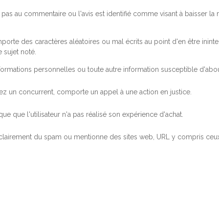
pas au commentaire ou l'avis est identifié comme visant à baisser l
orte des caractères aléatoires ou mal écrits au point d'en être inintel
 sujet noté.
ormations personnelles ou toute autre information susceptible d'abouti
 chez un concurrent, comporte un appel à une action en justice.
ue que l'utilisateur n'a pas réalisé son expérience d'achat.
 clairement du spam ou mentionne des sites web, URL y compris ceux