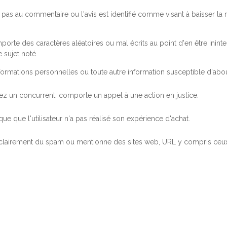
pas au commentaire ou l'avis est identifié comme visant à baisser l
orte des caractères aléatoires ou mal écrits au point d'en être inintel
 sujet noté.
ormations personnelles ou toute autre information susceptible d'abouti
 chez un concurrent, comporte un appel à une action en justice.
ue que l'utilisateur n'a pas réalisé son expérience d'achat.
 clairement du spam ou mentionne des sites web, URL y compris ceux