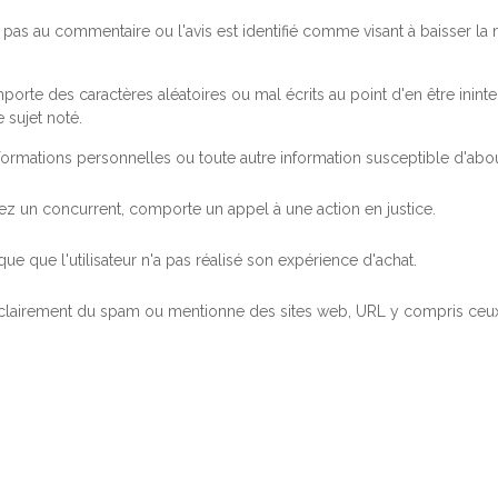
pas au commentaire ou l'avis est identifié comme visant à baisser l
orte des caractères aléatoires ou mal écrits au point d'en être inintel
 sujet noté.
ormations personnelles ou toute autre information susceptible d'abouti
 chez un concurrent, comporte un appel à une action en justice.
ue que l'utilisateur n'a pas réalisé son expérience d'achat.
 clairement du spam ou mentionne des sites web, URL y compris ceux