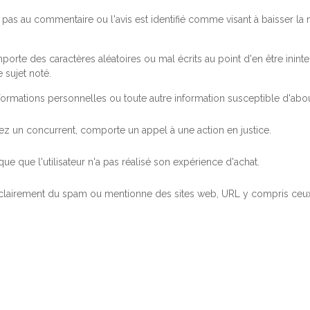
pas au commentaire ou l'avis est identifié comme visant à baisser l
orte des caractères aléatoires ou mal écrits au point d'en être inintel
 sujet noté.
ormations personnelles ou toute autre information susceptible d'abouti
 chez un concurrent, comporte un appel à une action en justice.
ue que l'utilisateur n'a pas réalisé son expérience d'achat.
 clairement du spam ou mentionne des sites web, URL y compris ceux