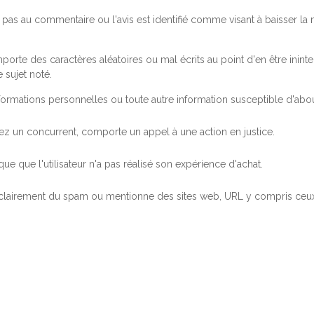
pas au commentaire ou l'avis est identifié comme visant à baisser l
orte des caractères aléatoires ou mal écrits au point d'en être inintel
 sujet noté.
ormations personnelles ou toute autre information susceptible d'abouti
 chez un concurrent, comporte un appel à une action en justice.
ue que l'utilisateur n'a pas réalisé son expérience d'achat.
 clairement du spam ou mentionne des sites web, URL y compris ceux