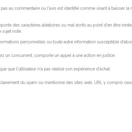
pas au commentaire ou l'avis est identifié comme visant à baisser l
orte des caractères aléatoires ou mal écrits au point d'en être inintel
 sujet noté.
ormations personnelles ou toute autre information susceptible d'abouti
 chez un concurrent, comporte un appel à une action en justice.
ue que l'utilisateur n'a pas réalisé son expérience d'achat.
 clairement du spam ou mentionne des sites web, URL y compris ceux