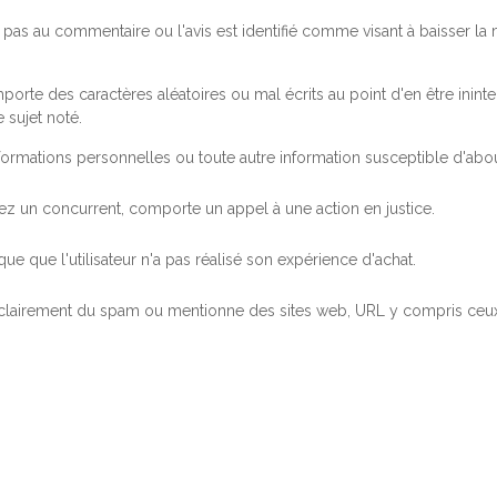
pas au commentaire ou l'avis est identifié comme visant à baisser l
orte des caractères aléatoires ou mal écrits au point d'en être inintel
 sujet noté.
ormations personnelles ou toute autre information susceptible d'abouti
 chez un concurrent, comporte un appel à une action en justice.
ue que l'utilisateur n'a pas réalisé son expérience d'achat.
 clairement du spam ou mentionne des sites web, URL y compris ceux