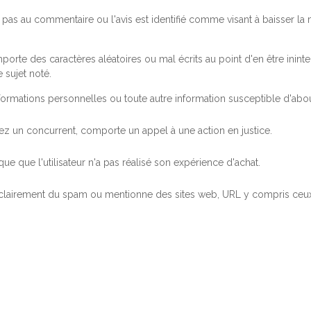
pas au commentaire ou l'avis est identifié comme visant à baisser l
orte des caractères aléatoires ou mal écrits au point d'en être inintel
 sujet noté.
ormations personnelles ou toute autre information susceptible d'abouti
 chez un concurrent, comporte un appel à une action en justice.
ue que l'utilisateur n'a pas réalisé son expérience d'achat.
 clairement du spam ou mentionne des sites web, URL y compris ceux