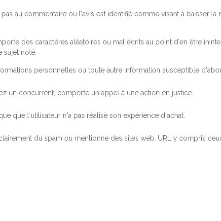
pas au commentaire ou l'avis est identifié comme visant à baisser l
orte des caractères aléatoires ou mal écrits au point d'en être inintel
 sujet noté.
ormations personnelles ou toute autre information susceptible d'abouti
 chez un concurrent, comporte un appel à une action en justice.
ue que l'utilisateur n'a pas réalisé son expérience d'achat.
 clairement du spam ou mentionne des sites web, URL y compris ceux