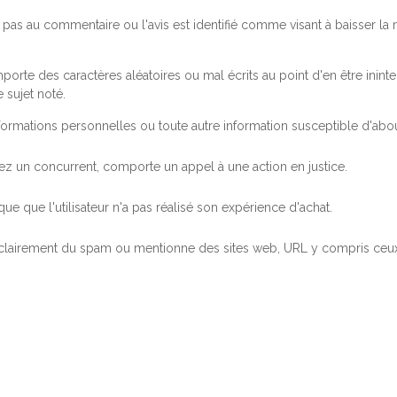
pas au commentaire ou l'avis est identifié comme visant à baisser l
orte des caractères aléatoires ou mal écrits au point d'en être inintel
 sujet noté.
ormations personnelles ou toute autre information susceptible d'abouti
 chez un concurrent, comporte un appel à une action en justice.
ue que l'utilisateur n'a pas réalisé son expérience d'achat.
 clairement du spam ou mentionne des sites web, URL y compris ceux