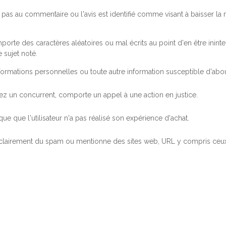
pas au commentaire ou l'avis est identifié comme visant à baisser l
orte des caractères aléatoires ou mal écrits au point d'en être inintel
 sujet noté.
ormations personnelles ou toute autre information susceptible d'abouti
 chez un concurrent, comporte un appel à une action en justice.
ue que l'utilisateur n'a pas réalisé son expérience d'achat.
 clairement du spam ou mentionne des sites web, URL y compris ceux