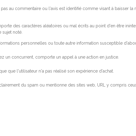
pas au commentaire ou l'avis est identifié comme visant à baisser l
orte des caractères aléatoires ou mal écrits au point d'en être inintel
 sujet noté.
ormations personnelles ou toute autre information susceptible d'abouti
 chez un concurrent, comporte un appel à une action en justice.
ue que l'utilisateur n'a pas réalisé son expérience d'achat.
 clairement du spam ou mentionne des sites web, URL y compris ceux