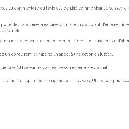
pas au commentaire ou l'avis est identifié comme visant à baisser l
orte des caractères aléatoires ou mal écrits au point d'en être inintel
 sujet noté.
ormations personnelles ou toute autre information susceptible d'abouti
 chez un concurrent, comporte un appel à une action en justice.
ue que l'utilisateur n'a pas réalisé son expérience d'achat.
 clairement du spam ou mentionne des sites web, URL y compris ceux