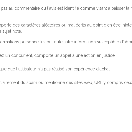
pas au commentaire ou l'avis est identifié comme visant à baisser l
orte des caractères aléatoires ou mal écrits au point d'en être inintel
 sujet noté.
ormations personnelles ou toute autre information susceptible d'abouti
 chez un concurrent, comporte un appel à une action en justice.
ue que l'utilisateur n'a pas réalisé son expérience d'achat.
 clairement du spam ou mentionne des sites web, URL y compris ceux