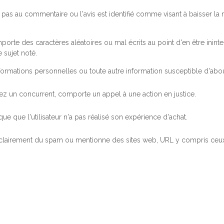
pas au commentaire ou l'avis est identifié comme visant à baisser l
orte des caractères aléatoires ou mal écrits au point d'en être inintel
 sujet noté.
ormations personnelles ou toute autre information susceptible d'abouti
 chez un concurrent, comporte un appel à une action en justice.
ue que l'utilisateur n'a pas réalisé son expérience d'achat.
 clairement du spam ou mentionne des sites web, URL y compris ceux