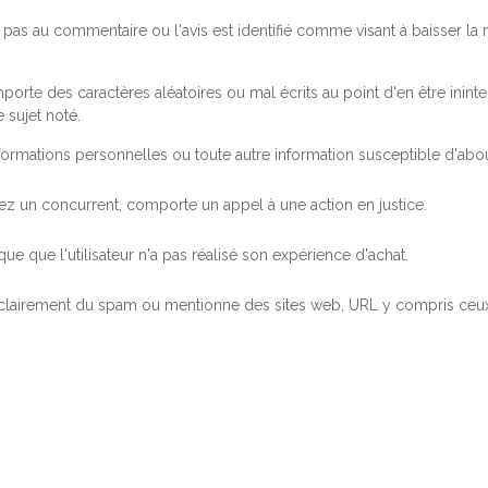
pas au commentaire ou l'avis est identifié comme visant à baisser l
orte des caractères aléatoires ou mal écrits au point d'en être inintel
 sujet noté.
ormations personnelles ou toute autre information susceptible d'abouti
 chez un concurrent, comporte un appel à une action en justice.
ue que l'utilisateur n'a pas réalisé son expérience d'achat.
 clairement du spam ou mentionne des sites web, URL y compris ceux