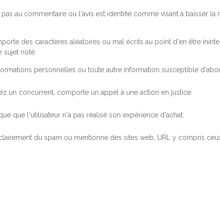
pas au commentaire ou l'avis est identifié comme visant à baisser l
orte des caractères aléatoires ou mal écrits au point d'en être inintel
 sujet noté.
ormations personnelles ou toute autre information susceptible d'abouti
 chez un concurrent, comporte un appel à une action en justice.
ue que l'utilisateur n'a pas réalisé son expérience d'achat.
 clairement du spam ou mentionne des sites web, URL y compris ceux