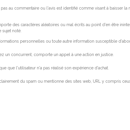
pas au commentaire ou l'avis est identifié comme visant à baisser l
orte des caractères aléatoires ou mal écrits au point d'en être inintel
 sujet noté.
ormations personnelles ou toute autre information susceptible d'abouti
 chez un concurrent, comporte un appel à une action en justice.
ue que l'utilisateur n'a pas réalisé son expérience d'achat.
 clairement du spam ou mentionne des sites web, URL y compris ceux