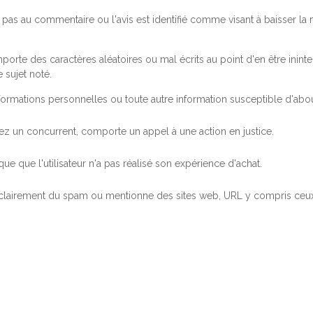
pas au commentaire ou l'avis est identifié comme visant à baisser l
orte des caractères aléatoires ou mal écrits au point d'en être inintel
 sujet noté.
ormations personnelles ou toute autre information susceptible d'abouti
 chez un concurrent, comporte un appel à une action en justice.
ue que l'utilisateur n'a pas réalisé son expérience d'achat.
 clairement du spam ou mentionne des sites web, URL y compris ceux