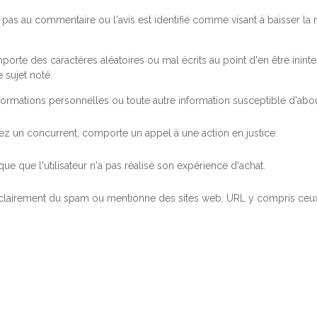
pas au commentaire ou l'avis est identifié comme visant à baisser l
orte des caractères aléatoires ou mal écrits au point d'en être inintel
 sujet noté.
ormations personnelles ou toute autre information susceptible d'abouti
 chez un concurrent, comporte un appel à une action en justice.
ue que l'utilisateur n'a pas réalisé son expérience d'achat.
 clairement du spam ou mentionne des sites web, URL y compris ceux