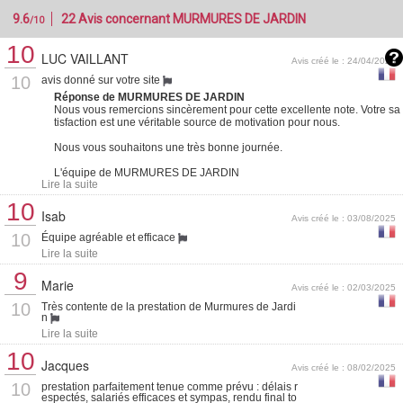
9.6
22 Avis concernant MURMURES DE JARDIN
/10
10
LUC VAILLANT
Avis créé le : 24/04/2026
10
avis donné sur votre site
Réponse de MURMURES DE JARDIN
Nous vous remercions sincèrement pour cette excellente note. Votre sa
tisfaction est une véritable source de motivation pour nous.
Nous vous souhaitons une très bonne journée.
L'équipe de MURMURES DE JARDIN
Lire la suite
10
Isab
Avis créé le : 03/08/2025
10
Équipe agréable et efficace
Lire la suite
9
Marie
Avis créé le : 02/03/2025
10
Très contente de la prestation de Murmures de Jardi
n
Lire la suite
10
Jacques
Avis créé le : 08/02/2025
10
prestation parfaitement tenue comme prévu : délais r
espectés, salariés efficaces et sympas, rendu final to