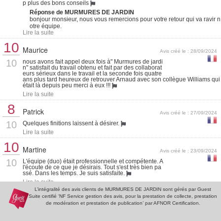
p plus des bons conseils
Réponse de MURMURES DE JARDIN
bonjour monsieur, nous vous remercions pour votre retour qui va ravir n
otre équipe.
Lire la suite
10
Maurice
Avis créé le : 28/09/2024
10
nous avons fait appel deux fois à" Murmures de jardi
n" satisfait du travail obtenu et fait par des collaborat
eurs sérieux dans le travail et la seconde fois quatre
ans plus tard heureux de retrouver Arnaud avec son collègue Williams qui
était là depuis peu merci à eux !!!
Lire la suite
8
Patrick
Avis créé le : 27/09/2024
10
Quelques finitions laissent à désirer.
Lire la suite
10
Martine
Avis créé le : 23/09/2024
10
L'équipe (duo) était professionnelle et compétente. A
l'écoute de ce que je désirais. Tout s'est très bien pa
ssé. Dans les temps. Je suis satisfaite.
Lire la suite
L’intégralité des avis clients de MURMURES DE JARDIN sont gérés par Guest
10
Suite certifié ‘NF Service gestion des avis, pour la prestation de collecte, prestation
Chantal
Avis créé le : 09/03/2024
de modération et prestation de publication’ par AFNOR Certification.
10
Sens du service, écoute, professionnalisme, concept
ion et réalisation impeccables, je suis enchantée !!!